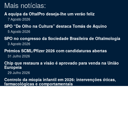
Mais notícias:
A equipa da OftalPro deseja-lhe um verão feliz
7 Agosto 2026
SPO “De Olho na Cultura” destaca Tomás de Aquino
5 Agosto 2026
SPO no congresso da Sociedade Brasileira de Oftalmologia
3 Agosto 2026
Prémios SCML/Pfizer 2026 com candidaturas abertas
31 Julho 2026
Chip que restaura a visão é aprovado para venda na União
Europeia
29 Julho 2026
Controlo da miopia infantil em 2026: intervenções óticas,
farmacológicas e comportamentais
27 Julho 2026
Joaquim Murta homenageado pelo legado na oftalmologia
24 Julho 2026
Nova terapia para Alzheimer vence Prémio Inovação
Bluepharma | UC
22 Julho 2026