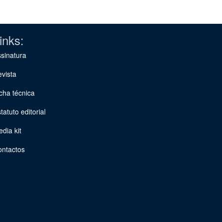
inks:
sinatura
vista
cha técnica
tatuto editorial
dia kit
ontactos