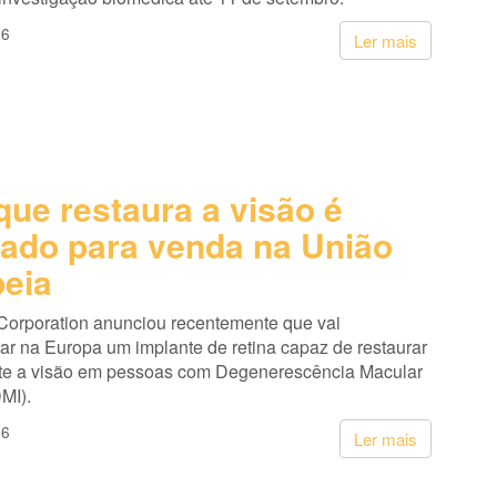
26
Ler mais
que restaura a visão é
ado para venda na União
eia
Corporation anunciou recentemente que vai
ar na Europa um implante de retina capaz de restaurar
te a visão em pessoas com Degenerescência Macular
MI).
26
Ler mais