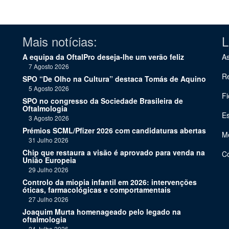
Mais notícias:
L
A equipa da OftalPro deseja-lhe um verão feliz
As
7 Agosto 2026
Re
SPO “De Olho na Cultura” destaca Tomás de Aquino
5 Agosto 2026
Fi
SPO no congresso da Sociedade Brasileira de
Oftalmologia
Es
3 Agosto 2026
Prémios SCML/Pfizer 2026 com candidaturas abertas
Me
31 Julho 2026
Chip que restaura a visão é aprovado para venda na
C
União Europeia
29 Julho 2026
Controlo da miopia infantil em 2026: intervenções
óticas, farmacológicas e comportamentais
27 Julho 2026
Joaquim Murta homenageado pelo legado na
oftalmologia
24 Julho 2026