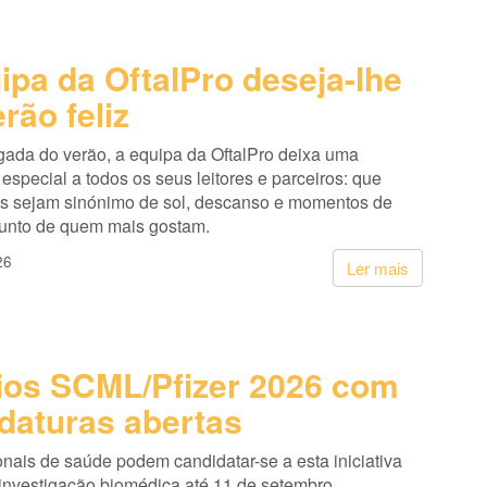
ipa da OftalPro deseja-lhe
rão feliz
ada do verão, a equipa da OftalPro deixa uma
pecial a todos os seus leitores e parceiros: que
s sejam sinónimo de sol, descanso e momentos de
junto de quem mais gostam.
26
Ler mais
os SCML/Pfizer 2026 com
daturas abertas
onais de saúde podem candidatar-se a esta iniciativa
 investigação biomédica até 11 de setembro.