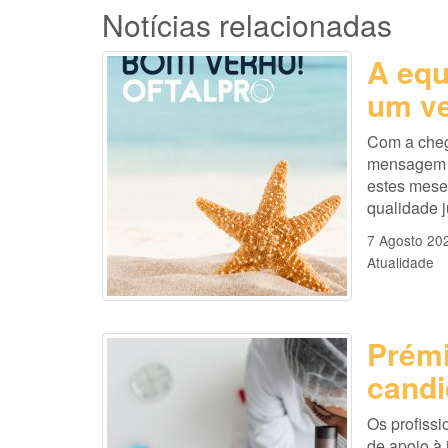
Notícias relacionadas
A equ
um ve
Com a cheg
mensagem es
estes mese
qualidade 
7 Agosto 20
Atualidade
Prémi
candi
Os profissi
de apoio à