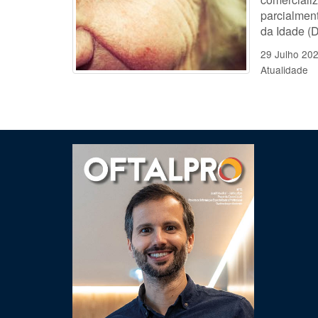
parcialmen
da Idade (D
29 Julho 20
Atualidade
Clique para ler