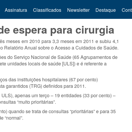
Assinatura
Classificados
Newsletter
Destaque
Cont
e espera para cirurgia
três meses em 2010 para 3,3 meses em 2011 e subiu 4,1
 o Relatório Anual sobre o Acesso a Cuidados de Saúde.
ições do Serviço Nacional de Saúde (65 Agrupamentos de
ete unidades locais de saúde [ULS]) e é referente a
os das instituições hospitalares (67 por cento)
ta garantidos (TRG) definidos para 2011.
 7 ULS), apenas um terço – 19 entidades (33 por cento) –
ultas “muito prioritárias”.
o) quando se trata de consultas “prioritárias” e para 35
de “normal”.