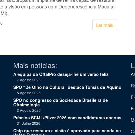
te a visão em pessoas com Degenerescência Macular
MI).
26
Ler mais
Mais notícias:
L
A equipa da OftalPro deseja-lhe um verão feliz
As
7 Agosto 2026
Re
SPO “De Olho na Cultura” destaca Tomás de Aquino
5 Agosto 2026
Fi
SPO no congresso da Sociedade Brasileira de
Oftalmologia
Es
3 Agosto 2026
Prémios SCML/Pfizer 2026 com candidaturas abertas
Me
31 Julho 2026
Chip que restaura a visão é aprovado para venda na
C