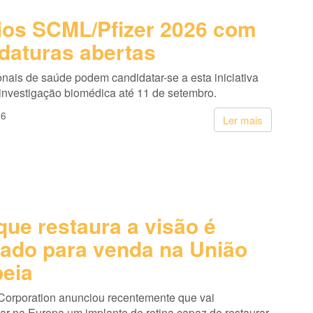
os SCML/Pfizer 2026 com
daturas abertas
onais de saúde podem candidatar-se a esta iniciativa
 investigação biomédica até 11 de setembro.
26
Ler mais
que restaura a visão é
ado para venda na União
eia
Corporation anunciou recentemente que vai
ar na Europa um implante de retina capaz de restaurar