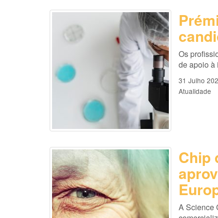
Prémi
candi
Os profissi
de apoio à
31 Julho 20
Atualidade
Chip 
aprov
Europ
A Science 
comercializ