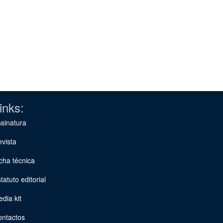
inks:
sinatura
vista
cha técnica
tatuto editorial
dia kit
ontactos