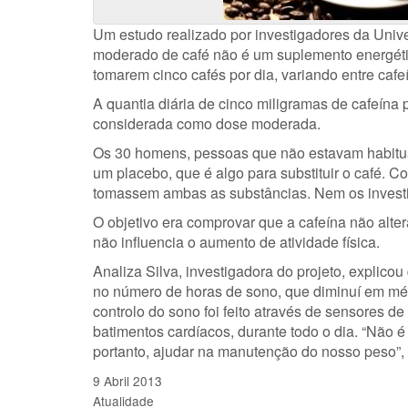
Um estudo realizado por investigadores da Univ
moderado de café não é um suplemento energétic
tomarem cinco cafés por dia, variando entre cafe
A quantia diária de cinco miligramas de cafeína p
considerada como dose moderada.
Os 30 homens, pessoas que não estavam habitua
um placebo, que é algo para substituir o café. C
tomassem ambas as substâncias. Nem os investi
O objetivo era comprovar que a cafeína não alt
não influencia o aumento de atividade física.
Analiza Silva, investigadora do projeto, explico
no número de horas de sono, que diminuí em mé
controlo do sono foi feito através de sensores
batimentos cardíacos, durante todo o dia. “Não 
portanto, ajudar na manutenção do nosso peso”, 
9 Abril 2013
Atualidade