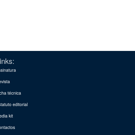
inks:
sinatura
vista
cha técnica
tatuto editorial
dia kit
ontactos