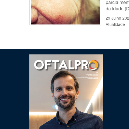
parcialmen
da Idade (D
29 Julho 20
Atualidade
Clique para ler