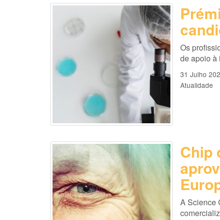
Prémi
candi
Os profissi
de apoio à
31 Julho 20
Atualidade
Chip 
aprov
Europ
A Science 
comercializ