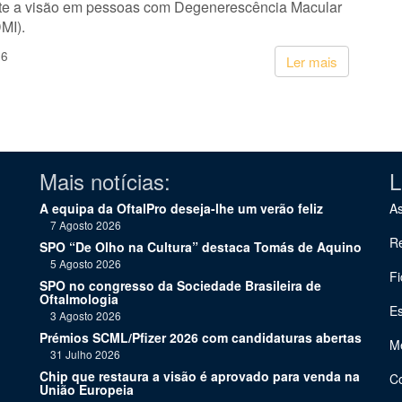
te a visão em pessoas com Degenerescência Macular
MI).
26
Ler mais
Mais notícias:
L
A equipa da OftalPro deseja-lhe um verão feliz
As
7 Agosto 2026
Re
SPO “De Olho na Cultura” destaca Tomás de Aquino
5 Agosto 2026
Fi
SPO no congresso da Sociedade Brasileira de
Oftalmologia
Es
3 Agosto 2026
Prémios SCML/Pfizer 2026 com candidaturas abertas
Me
31 Julho 2026
Chip que restaura a visão é aprovado para venda na
C
União Europeia