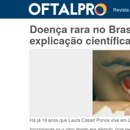
Revista
Doença rara no Bras
explicação científic
Há já 19 anos que Laura Casari Ponce vive em L
Inicialmente só o olho direito era afetado, mas