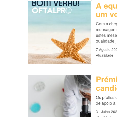
A equ
um ve
Com a cheg
mensagem es
estes mese
qualidade 
7 Agosto 20
Atualidade
Prémi
candi
Os profissi
de apoio à
31 Julho 20