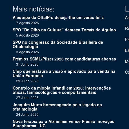
Mais notícias:
L
A equipa da OftalPro deseja-lhe um verão feliz
As
7 Agosto 2026
Re
SPO “De Olho na Cultura” destaca Tomás de Aquino
5 Agosto 2026
Fi
SPO no congresso da Sociedade Brasileira de
Oftalmologia
Es
3 Agosto 2026
Prémios SCML/Pfizer 2026 com candidaturas abertas
Me
31 Julho 2026
Chip que restaura a visão é aprovado para venda na
C
União Europeia
29 Julho 2026
Controlo da miopia infantil em 2026: intervenções
óticas, farmacológicas e comportamentais
27 Julho 2026
Joaquim Murta homenageado pelo legado na
oftalmologia
24 Julho 2026
Nova terapia para Alzheimer vence Prémio Inovação
Bluepharma | UC