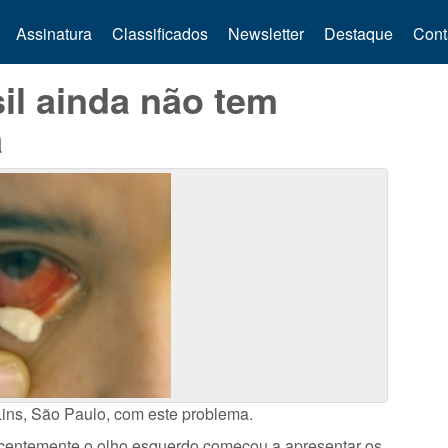
Assinatura
Classificados
Newsletter
Destaque
Cont
il ainda não tem
a
ins, São Paulo, com este problema.
 recentemente o olho esquerdo começou a apresentar os