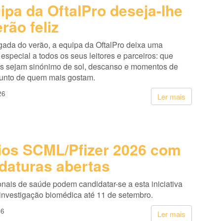
ipa da OftalPro deseja-lhe
rão feliz
ada do verão, a equipa da OftalPro deixa uma
pecial a todos os seus leitores e parceiros: que
s sejam sinónimo de sol, descanso e momentos de
junto de quem mais gostam.
26
Ler mais
os SCML/Pfizer 2026 com
daturas abertas
onais de saúde podem candidatar-se a esta iniciativa
 investigação biomédica até 11 de setembro.
26
Ler mais