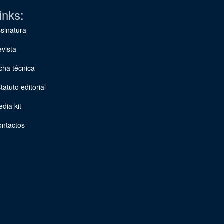
inks:
sinatura
vista
cha técnica
tatuto editorial
dia kit
ontactos