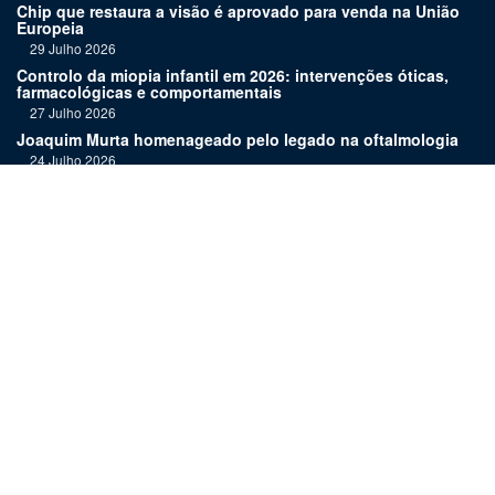
Chip que restaura a visão é aprovado para venda na União
Europeia
29 Julho 2026
Controlo da miopia infantil em 2026: intervenções óticas,
farmacológicas e comportamentais
27 Julho 2026
Joaquim Murta homenageado pelo legado na oftalmologia
24 Julho 2026
Nova terapia para Alzheimer vence Prémio Inovação
Bluepharma | UC
22 Julho 2026
"Diagnosticar bem exige tempo, repetição e alguma
humildade"
20 Julho 2026
Links:
Assinatura
Estatuto editorial
Revista
Media kit
Ficha técnica
Contactos