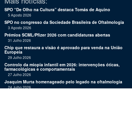
Mais notícias:
SPO “De Olho na Cultura” destaca Tomás de Aquino
5 Agosto 2026
SPO no congresso da Sociedade Brasileira de Oftalmologia
3 Agosto 2026
Prémios SCML/Pfizer 2026 com candidaturas abertas
31 Julho 2026
Chip que restaura a visão é aprovado para venda na União
Europeia
29 Julho 2026
Controlo da miopia infantil em 2026: intervenções óticas,
farmacológicas e comportamentais
27 Julho 2026
Joaquim Murta homenageado pelo legado na oftalmologia
24 Julho 2026
Nova terapia para Alzheimer vence Prémio Inovação
Bluepharma | UC
22 Julho 2026
"Diagnosticar bem exige tempo, repetição e alguma
humildade"
20 Julho 2026