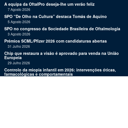
A equipa da OftalPro deseja-lhe um verão feliz
7 Agosto 2026
SPO “De Olho na Cultura” destaca Tomás de Aquino
5 Agosto 2026
SPO no congresso da Sociedade Brasileira de Oftalmologia
3 Agosto 2026
Prémios SCML/Pfizer 2026 com candidaturas abertas
31 Julho 2026
Chip que restaura a visão é aprovado para venda na União
Europeia
29 Julho 2026
Controlo da miopia infantil em 2026: intervenções óticas,
farmacológicas e comportamentais
27 Julho 2026
Joaquim Murta homenageado pelo legado na oftalmologia
24 Julho 2026
Nova terapia para Alzheimer vence Prémio Inovação
Bluepharma | UC
22 Julho 2026
Links: