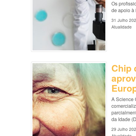
Os profissi
de apoio à
31 Julho 20
Atualidade
Chip 
aprov
Europ
A Science 
comercializ
parcialmen
da Idade (D
29 Julho 20
Atualidade