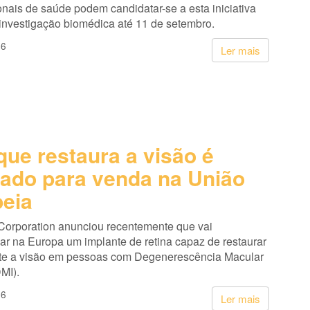
onais de saúde podem candidatar-se a esta iniciativa
 investigação biomédica até 11 de setembro.
26
Ler mais
que restaura a visão é
ado para venda na União
eia
Corporation anunciou recentemente que vai
ar na Europa um implante de retina capaz de restaurar
te a visão em pessoas com Degenerescência Macular
MI).
26
Ler mais