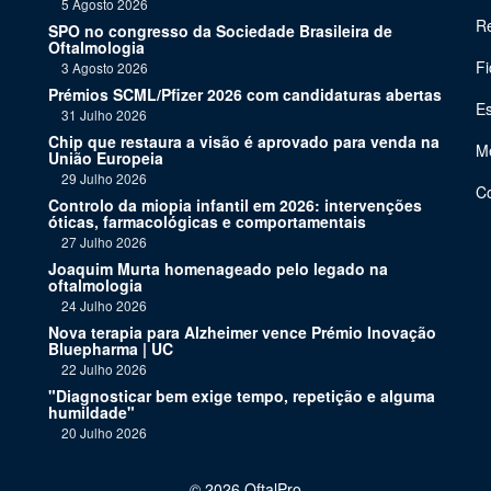
5 Agosto 2026
Re
SPO no congresso da Sociedade Brasileira de
Oftalmologia
Fi
3 Agosto 2026
Prémios SCML/Pfizer 2026 com candidaturas abertas
Es
31 Julho 2026
Chip que restaura a visão é aprovado para venda na
Me
União Europeia
29 Julho 2026
C
Controlo da miopia infantil em 2026: intervenções
óticas, farmacológicas e comportamentais
27 Julho 2026
Joaquim Murta homenageado pelo legado na
oftalmologia
24 Julho 2026
Nova terapia para Alzheimer vence Prémio Inovação
Bluepharma | UC
22 Julho 2026
"Diagnosticar bem exige tempo, repetição e alguma
humildade"
20 Julho 2026
©
2026 OftalPro