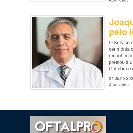
Joaq
pelo 
O Serviço 
cerimónia 
reconhecime
prestou à 
Coimbra e 
24 Julho 20
Atualidade