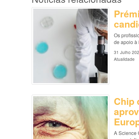
Prémi
candi
Os profissi
de apoio à
31 Julho 20
Atualidade
Chip 
aprov
Europ
A Science 