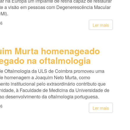
ar na Europa um implante de retina capaz de restaurar
te a visão em pessoas com Degenerescência Macular
MI).
26
Ler mais
uim Murta homenageado
legado na oftalmologia
de Oftalmologia da ULS de Coimbra promoveu uma
de homenagem a Joaquim Neto Murta, como
nto institucional pelo extraordinário contributo que
unidade, à Faculdade de Medicina da Universidade de
ao desenvolvimento da oftalmologia portuguesa.
26
Ler mais