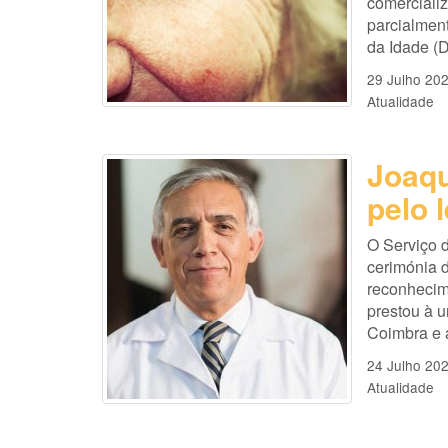
comercializ
parcialmen
da Idade (D
29 Julho 20
Atualidade
Joaq
pelo 
O Serviço 
cerimónia 
reconhecime
prestou à 
Coimbra e 
24 Julho 20
Atualidade