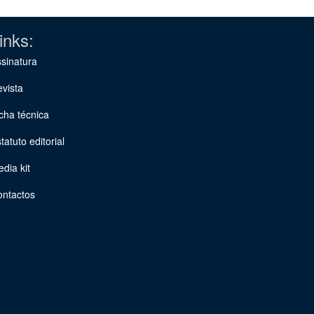
inks:
sinatura
vista
cha técnica
tatuto editorial
dia kit
ontactos