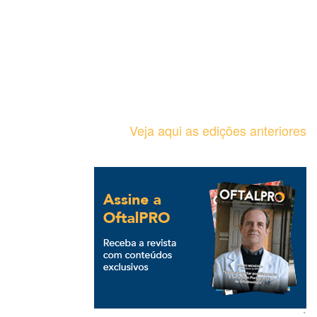
Veja aqui as edições anteriores
`