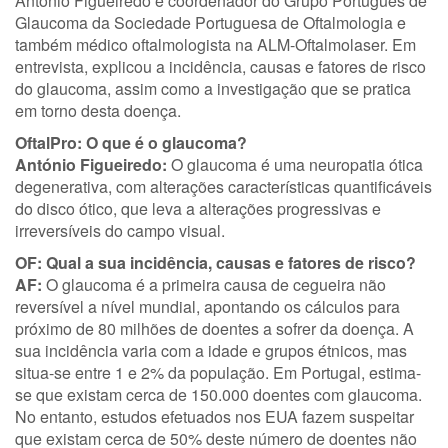
António Figueiredo é coordenador do Grupo Português de
Glaucoma da Sociedade Portuguesa de Oftalmologia e
também médico oftalmologista na ALM-Oftalmolaser. Em
entrevista, explicou a incidência, causas e fatores de risco
do glaucoma, assim como a investigação que se pratica
em torno desta doença.
OftalPro: O que é o glaucoma?
António Figueiredo:
O glaucoma é uma neuropatia ótica
degenerativa, com alterações características quantificáveis
do disco ótico, que leva a alterações progressivas e
irreversíveis do campo visual.
OF: Qual a sua incidência, causas e fatores de risco?
AF:
O glaucoma é a primeira causa de cegueira não
reversível a nível mundial, apontando os cálculos para
próximo de 80 milhões de doentes a sofrer da doença. A
sua incidência varia com a idade e grupos étnicos, mas
situa-se entre 1 e 2% da população. Em Portugal, estima-
se que existam cerca de 150.000 doentes com glaucoma.
No entanto, estudos efetuados nos EUA fazem suspeitar
que existam cerca de 50% deste número de doentes não