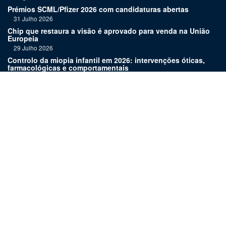
Prémios SCML/Pfizer 2026 com candidaturas abertas
31 Julho 2026
Chip que restaura a visão é aprovado para venda na União
Europeia
29 Julho 2026
Controlo da miopia infantil em 2026: intervenções óticas,
farmacológicas e comportamentais
27 Julho 2026
Joaquim Murta homenageado pelo legado na oftalmologia
24 Julho 2026
Nova terapia para Alzheimer vence Prémio Inovação
Bluepharma | UC
22 Julho 2026
Links:
Assinatura
Estatuto editorial
Revista
Media kit
Ficha técnica
Contactos