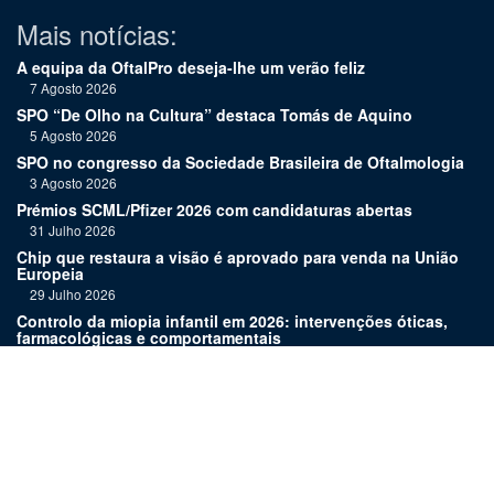
Mais notícias:
A equipa da OftalPro deseja-lhe um verão feliz
7 Agosto 2026
SPO “De Olho na Cultura” destaca Tomás de Aquino
5 Agosto 2026
SPO no congresso da Sociedade Brasileira de Oftalmologia
3 Agosto 2026
Prémios SCML/Pfizer 2026 com candidaturas abertas
31 Julho 2026
Chip que restaura a visão é aprovado para venda na União
Europeia
29 Julho 2026
Controlo da miopia infantil em 2026: intervenções óticas,
farmacológicas e comportamentais
27 Julho 2026
Joaquim Murta homenageado pelo legado na oftalmologia
24 Julho 2026
Nova terapia para Alzheimer vence Prémio Inovação
Bluepharma | UC
22 Julho 2026