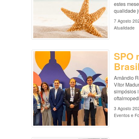
estes mese
qualidade 
7 Agosto 20
Atualidade
SPO n
Brasi
Amândio Ro
Vítor Madu
simpósios i
oftalmopedi
3 Agosto 20
Eventos e F