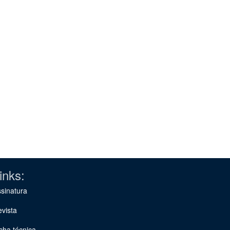
inks:
sinatura
vista
cha técnica