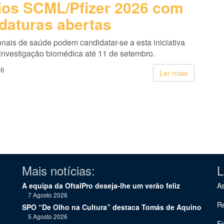
os SCML/Pfizer 2026 com
daturas abertas
onais de saúde podem candidatar-se a esta iniciativa
 investigação biomédica até 11 de setembro.
26
Ler mais
Mais notícias:
L
A equipa da OftalPro deseja-lhe um verão feliz
As
7 Agosto 2026
Re
SPO “De Olho na Cultura” destaca Tomás de Aquino
5 Agosto 2026
Fi