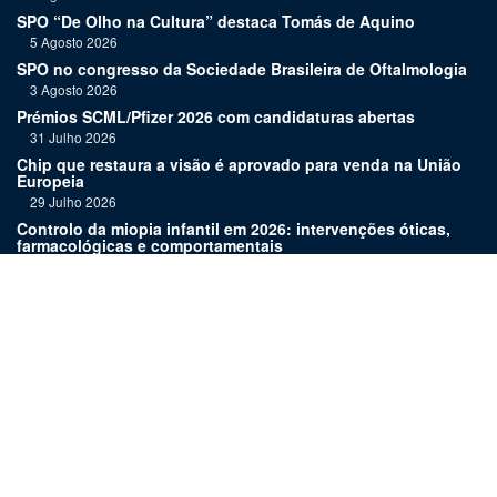
SPO “De Olho na Cultura” destaca Tomás de Aquino
5 Agosto 2026
SPO no congresso da Sociedade Brasileira de Oftalmologia
3 Agosto 2026
Prémios SCML/Pfizer 2026 com candidaturas abertas
31 Julho 2026
Chip que restaura a visão é aprovado para venda na União
Europeia
29 Julho 2026
Controlo da miopia infantil em 2026: intervenções óticas,
farmacológicas e comportamentais
27 Julho 2026
Joaquim Murta homenageado pelo legado na oftalmologia
24 Julho 2026
Nova terapia para Alzheimer vence Prémio Inovação
Bluepharma | UC
22 Julho 2026
Links:
Assinatura
Estatuto editorial