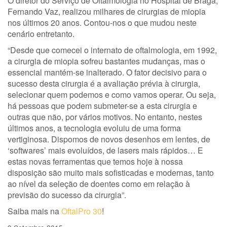
O diretor do Serviço de Oftalmologia no Hospital de Braga,
Fernando Vaz, realizou milhares de cirurgias de miopia
nos últimos 20 anos. Contou-nos o que mudou neste
cenário entretanto.
“Desde que comecei o internato de oftalmologia, em 1992,
a cirurgia de miopia sofreu bastantes mudanças, mas o
essencial mantém-se inalterado. O fator decisivo para o
sucesso desta cirurgia é a avaliação prévia à cirurgia,
selecionar quem podemos e como vamos operar. Ou seja,
há pessoas que podem submeter-se a esta cirurgia e
outras que não, por vários motivos. No entanto, nestes
últimos anos, a tecnologia evoluiu de uma forma
vertiginosa. Dispomos de novos desenhos em lentes, de
‘softwares’ mais evoluídos, de lasers mais rápidos… E
estas novas ferramentas que temos hoje à nossa
disposição são muito mais sofisticadas e modernas, tanto
ao nível da seleção de doentes como em relação à
previsão do sucesso da cirurgia”.
Saiba mais na
OftalPro 30
!