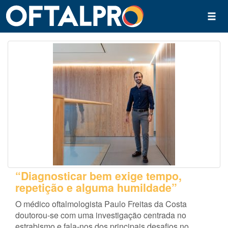
“Diagnosticar bem exige tempo,
repetição e alguma humildade”
O médico oftalmologista Paulo Freitas da Costa
doutorou-se com uma investigação centrada no
estrabismo e fala-nos dos principais desafios no