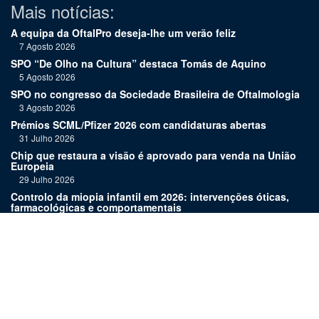
Mais notícias:
A equipa da OftalPro deseja-lhe um verão feliz
7 Agosto 2026
SPO “De Olho na Cultura” destaca Tomás de Aquino
5 Agosto 2026
SPO no congresso da Sociedade Brasileira de Oftalmologia
3 Agosto 2026
Prémios SCML/Pfizer 2026 com candidaturas abertas
31 Julho 2026
Chip que restaura a visão é aprovado para venda na União
Europeia
29 Julho 2026
Controlo da miopia infantil em 2026: intervenções óticas,
farmacológicas e comportamentais
27 Julho 2026
Joaquim Murta homenageado pelo legado na oftalmologia
24 Julho 2026
Nova terapia para Alzheimer vence Prémio Inovação
Bluepharma | UC
22 Julho 2026