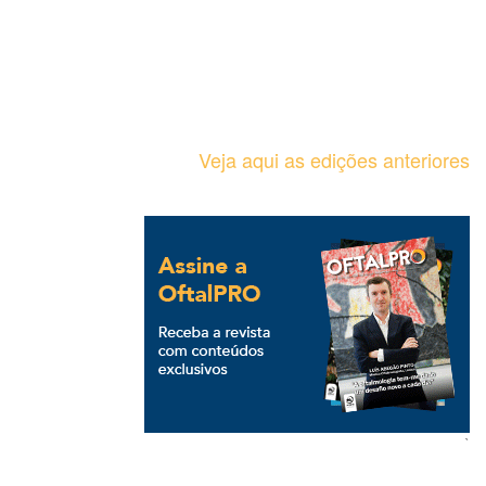
Veja aqui as edições anteriores
`