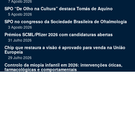
7 Agosto 2026
SPO “De Olho na Cultura” destaca Tomás de Aquino
5 Agosto 2026
SPO no congresso da Sociedade Brasileira de Oftalmologia
3 Agosto 2026
Prémios SCML/Pfizer 2026 com candidaturas abertas
31 Julho 2026
Chip que restaura a visão é aprovado para venda na União
Europeia
29 Julho 2026
Controlo da miopia infantil em 2026: intervenções óticas,
farmacológicas e comportamentais
27 Julho 2026
Joaquim Murta homenageado pelo legado na oftalmologia
24 Julho 2026
Nova terapia para Alzheimer vence Prémio Inovação
Bluepharma | UC
22 Julho 2026
Links:
Assinatura
Estatuto editorial