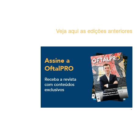
Veja aqui as edições anteriores
`