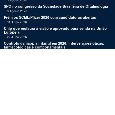
SPO no congresso da Sociedade Brasileira de Oftalmologia
3 Agosto 2026
Prémios SCML/Pfizer 2026 com candidaturas abertas
31 Julho 2026
Chip que restaura a visão é aprovado para venda na União
Europeia
29 Julho 2026
Controlo da miopia infantil em 2026: intervenções óticas,
farmacológicas e comportamentais
27 Julho 2026
Joaquim Murta homenageado pelo legado na oftalmologia
24 Julho 2026
Nova terapia para Alzheimer vence Prémio Inovação
Bluepharma | UC
22 Julho 2026
Links:
Assinatura
Estatuto editorial
Revista
Media kit