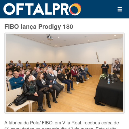
FIBO lança Prodigy 180
A fábrica da Polo/ FIBO, em Vila Real, recebeu cerca de
50 convidados no passado dia 17 de março. Esta visita