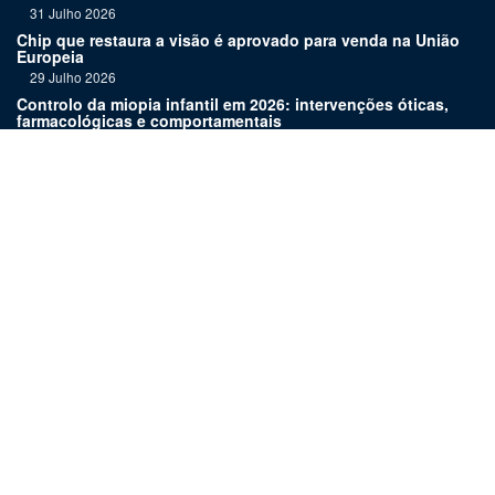
31 Julho 2026
Chip que restaura a visão é aprovado para venda na União
Europeia
29 Julho 2026
Controlo da miopia infantil em 2026: intervenções óticas,
farmacológicas e comportamentais
27 Julho 2026
Joaquim Murta homenageado pelo legado na oftalmologia
24 Julho 2026
Nova terapia para Alzheimer vence Prémio Inovação
Bluepharma | UC
22 Julho 2026
Links:
Assinatura
Estatuto editorial
Revista
Media kit
Ficha técnica
Contactos
©
2026 OftalPro