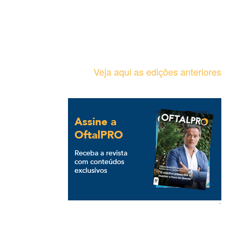
Veja aqui as edições anteriores
`