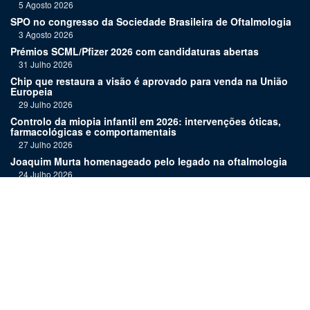
5 Agosto 2026
SPO no congresso da Sociedade Brasileira de Oftalmologia
3 Agosto 2026
Prémios SCML/Pfizer 2026 com candidaturas abertas
31 Julho 2026
Chip que restaura a visão é aprovado para venda na União
Europeia
29 Julho 2026
Controlo da miopia infantil em 2026: intervenções óticas,
farmacológicas e comportamentais
27 Julho 2026
Joaquim Murta homenageado pelo legado na oftalmologia
24 Julho 2026
Nova terapia para Alzheimer vence Prémio Inovação
Bluepharma | UC
22 Julho 2026
"Diagnosticar bem exige tempo, repetição e alguma
humildade"
20 Julho 2026
Links:
Assinatura
Estatuto editorial