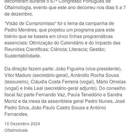
decorreram durante o 67º Congresso Português de
Oftalmologia, evento que este ano decorreu nos dias 5 a 7
de dezembro.
“Visão de Compromisso” foi o lema da campanha de
Pedro Menéres, que projetou um programa para este
biénio que se baseia em cinco linhas programáticas
essenciais: Otimização do Calendário e do impacto das
Reuniões Científicas; Ciência; Literacia; Gestão;
Sustentabilidade.
Da direção fazem parte: João Figueira (vice-presidente),
Vítor Maduro (secretário-geral), Amândio Rocha Sousa
(tesoureiro), Cláudia Costa Ferreira (vogal), Mário Ornelas
(vogal) e Inês Leal (secretário-geral adjunto). Do conselho
fiscal faz parte Fernando Vaz, Paula Tenedório e Sandra
Moniz e da mesa da assembleia geral Pedro Nunes, José
Pedro Silva, João Paulo Castro Sousa e António
Fernandes.
10 Dezembro 2024
Oftalmologia