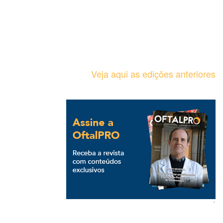
Veja aqui as edições anteriores
`