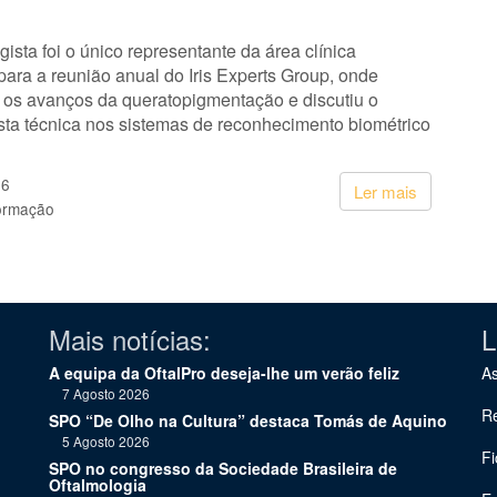
gista foi o único representante da área clínica
ara a reunião anual do Iris Experts Group, onde
 os avanços da queratopigmentação e discutiu o
sta técnica nos sistemas de reconhecimento biométrico
26
Ler mais
ormação
Mais notícias:
L
A equipa da OftalPro deseja-lhe um verão feliz
As
7 Agosto 2026
Re
SPO “De Olho na Cultura” destaca Tomás de Aquino
5 Agosto 2026
Fi
SPO no congresso da Sociedade Brasileira de
Oftalmologia