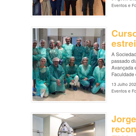
Eventos e F
Curso
estre
A Sociedad
passado di
Avançada e
Faculdade 
13 Julho 20
Eventos e F
Jorge
recon