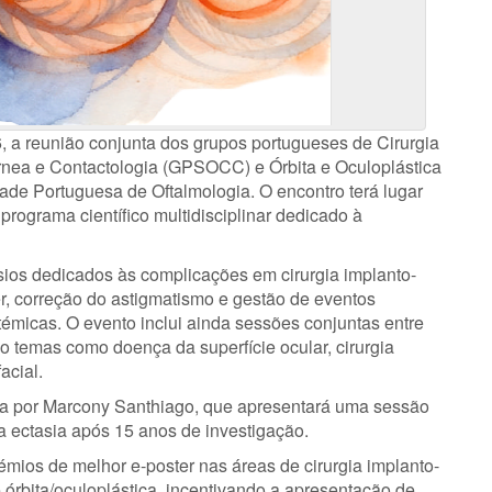
, a reunião conjunta dos grupos portugueses de Cirurgia
órnea e Contactologia (GPSOCC) e Órbita e Oculoplástica
ade Portuguesa de Oftalmologia. O encontro terá lugar
rograma científico multidisciplinar dedicado à
ios dedicados às complicações em cirurgia implanto-
er, correção do astigmatismo e gestão de eventos
témicas. O evento inclui ainda sessões conjuntas entre
o temas como doença da superfície ocular, cirurgia
acial.
da por Marcony Santhiago, que apresentará uma sessão
a ectasia após 15 anos de investigação.
mios de melhor e-poster nas áreas de cirurgia implanto-
 e órbita/oculoplástica, incentivando a apresentação de