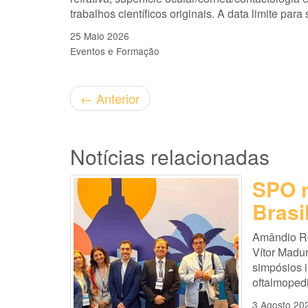
trabalhos científicos originais. A data limite par
25 Maio 2026
Eventos e Formação
←
Anterior
Notícias relacionadas
SPO n
Brasi
Amândio Ro
Vítor Madu
simpósios i
oftalmopedi
3 Agosto 20