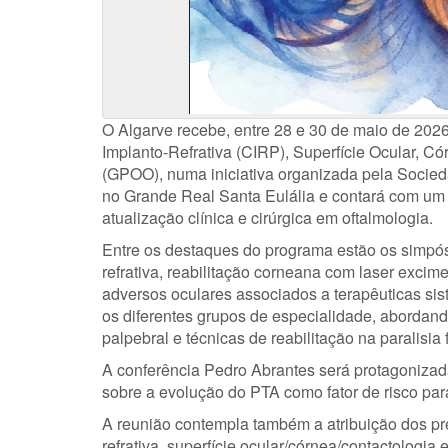
O Algarve recebe, entre 28 e 30 de maio de 2026
Implanto-Refrativa (CIRP), Superfície Ocular, C
(GPOO), numa iniciativa organizada pela Socied
no Grande Real Santa Eulália e contará com um p
atualização clínica e cirúrgica em oftalmologia.
Entre os destaques do programa estão os simpós
refrativa, reabilitação corneana com laser excim
adversos oculares associados a terapêuticas sis
os diferentes grupos de especialidade, abordand
palpebral e técnicas de reabilitação na paralisia f
A conferência Pedro Abrantes será protagoniza
sobre a evolução do PTA como fator de risco par
A reunião contempla também a atribuição dos pré
refrativa, superfície ocular/córnea/contactologia