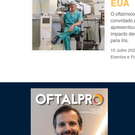
EUA
O oftalmolo
convidado p
apresentou
impacto de
pela íris.
10 Julho 20
Eventos e F