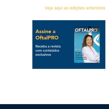
Veja aqui as edições anteriores
`