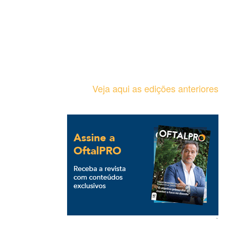
Veja aqui as edições anteriores
`