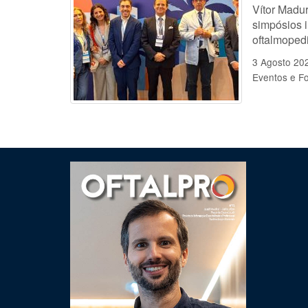
Vítor Madu
simpósios i
oftalmopedi
3 Agosto 20
Eventos e F
Clique para ler