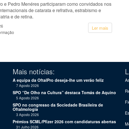
ro e Pedro Menéres participaram como convidados nos
nternacionais de catarata e refrativa, estrabismo e
atria e de retina.
26
Ler mais
ormação
Mais notícias:
L
A equipa da OftalPro deseja-lhe um verão feliz
As
7 Agosto 2026
Re
SPO “De Olho na Cultura” destaca Tomás de Aquino
5 Agosto 2026
Fi
SPO no congresso da Sociedade Brasileira de
Oftalmologia
Es
3 Agosto 2026
Prémios SCML/Pfizer 2026 com candidaturas abertas
Me
31 Julho 2026