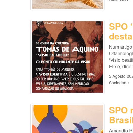
SPO “
desta
Num artigo
Oftalmologi
"visio beat
Ele é, dir
5 Agosto 20
Sociedade
SPO n
Brasi
Amândio Ro