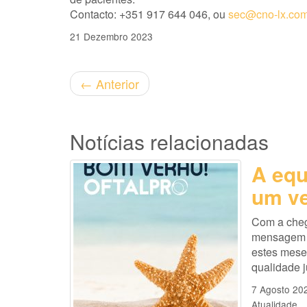
Contacto: +351 917 644 046, ou
sec@cno-lx.co
21 Dezembro 2023
←
Anterior
Notícias relacionadas
A equ
um ve
Com a cheg
mensagem es
estes mese
qualidade 
7 Agosto 20
Atualidade