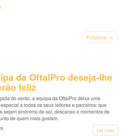
m
.
Próxima
→
ipa da OftalPro deseja-lhe
rão feliz
ada do verão, a equipa da OftalPro deixa uma
pecial a todos os seus leitores e parceiros: que
s sejam sinónimo de sol, descanso e momentos de
junto de quem mais gostam.
26
Ler mais