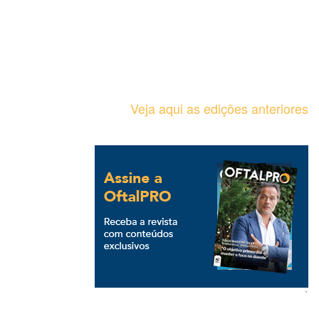
Veja aqui as edições anteriores
`