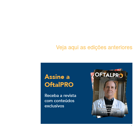
Veja aqui as edições anteriores
`