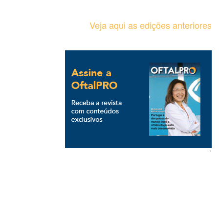
Veja aqui as edições anteriores
`