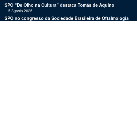
SPO “De Olho na Cultura” destaca Tomás de Aquino
5 Agosto 2026
SPO no congresso da Sociedade Brasileira de Oftalmologia
3 Agosto 2026
Prémios SCML/Pfizer 2026 com candidaturas abertas
31 Julho 2026
Chip que restaura a visão é aprovado para venda na União
Europeia
29 Julho 2026
Controlo da miopia infantil em 2026: intervenções óticas,
farmacológicas e comportamentais
27 Julho 2026
Joaquim Murta homenageado pelo legado na oftalmologia
24 Julho 2026
Nova terapia para Alzheimer vence Prémio Inovação
Bluepharma | UC
22 Julho 2026
"Diagnosticar bem exige tempo, repetição e alguma
humildade"
20 Julho 2026
Links: