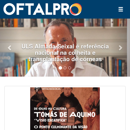
Previous
Nex
erência
“Esta indexação traduz-
a e
exigência acrescida
rneas
consistência e rigo