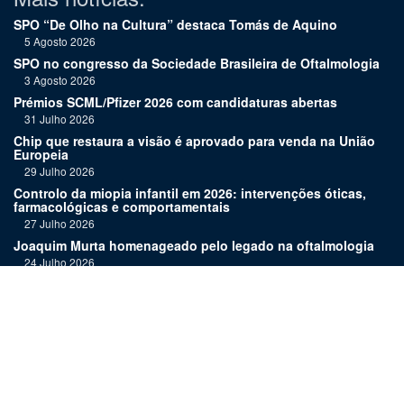
SPO “De Olho na Cultura” destaca Tomás de Aquino
5 Agosto 2026
SPO no congresso da Sociedade Brasileira de Oftalmologia
3 Agosto 2026
Prémios SCML/Pfizer 2026 com candidaturas abertas
31 Julho 2026
Chip que restaura a visão é aprovado para venda na União
Europeia
29 Julho 2026
Controlo da miopia infantil em 2026: intervenções óticas,
farmacológicas e comportamentais
27 Julho 2026
Joaquim Murta homenageado pelo legado na oftalmologia
24 Julho 2026
Nova terapia para Alzheimer vence Prémio Inovação
Bluepharma | UC
22 Julho 2026
"Diagnosticar bem exige tempo, repetição e alguma
humildade"
20 Julho 2026