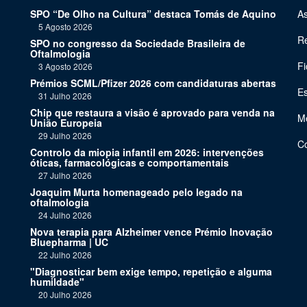
SPO “De Olho na Cultura” destaca Tomás de Aquino
As
5 Agosto 2026
Re
SPO no congresso da Sociedade Brasileira de
Oftalmologia
Fi
3 Agosto 2026
Prémios SCML/Pfizer 2026 com candidaturas abertas
Es
31 Julho 2026
Chip que restaura a visão é aprovado para venda na
Me
União Europeia
29 Julho 2026
C
Controlo da miopia infantil em 2026: intervenções
óticas, farmacológicas e comportamentais
27 Julho 2026
Joaquim Murta homenageado pelo legado na
oftalmologia
24 Julho 2026
Nova terapia para Alzheimer vence Prémio Inovação
Bluepharma | UC
22 Julho 2026
"Diagnosticar bem exige tempo, repetição e alguma
humildade"
20 Julho 2026