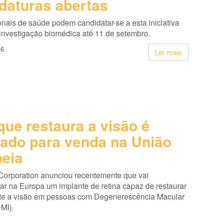
daturas abertas
onais de saúde podem candidatar-se a esta iniciativa
 investigação biomédica até 11 de setembro.
26
Ler mais
que restaura a visão é
ado para venda na União
eia
Corporation anunciou recentemente que vai
ar na Europa um implante de retina capaz de restaurar
te a visão em pessoas com Degenerescência Macular
MI).