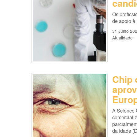
candi
Os profissi
de apoio à
31 Julho 20
Atualidade
Chip 
aprov
Europ
A Science 
comercializ
parcialmen
da Idade (D