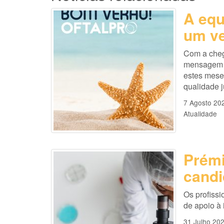
A equ
um ve
Com a cheg
mensagem es
estes mese
qualidade 
7 Agosto 20
Atualidade
Prémi
candi
Os profissi
de apoio à
31 Julho 20