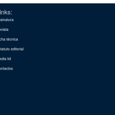
inks:
sinatura
vista
cha técnica
tatuto editorial
dia kit
ontactos