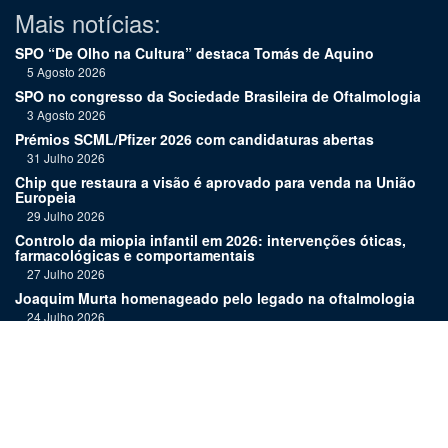
Mais notícias:
SPO “De Olho na Cultura” destaca Tomás de Aquino
5 Agosto 2026
SPO no congresso da Sociedade Brasileira de Oftalmologia
3 Agosto 2026
Prémios SCML/Pfizer 2026 com candidaturas abertas
31 Julho 2026
Chip que restaura a visão é aprovado para venda na União
Europeia
29 Julho 2026
Controlo da miopia infantil em 2026: intervenções óticas,
farmacológicas e comportamentais
27 Julho 2026
Joaquim Murta homenageado pelo legado na oftalmologia
24 Julho 2026
Nova terapia para Alzheimer vence Prémio Inovação
Bluepharma | UC
22 Julho 2026
"Diagnosticar bem exige tempo, repetição e alguma
humildade"
20 Julho 2026