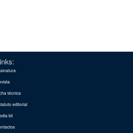
inks:
sinatura
vista
cha técnica
tatuto editorial
dia kit
ontactos