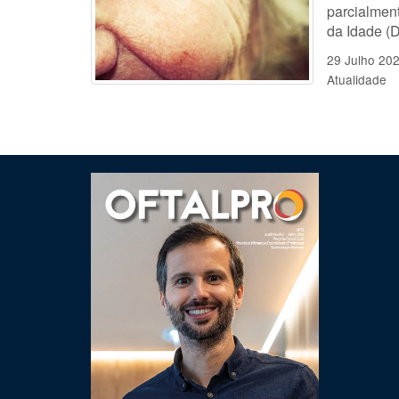
parcialmen
da Idade (D
29 Julho 20
Atualidade
Clique para ler