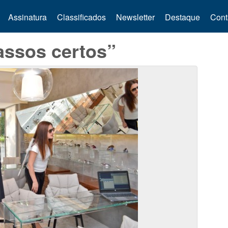
Assinatura
Classificados
Newsletter
Destaque
Cont
assos certos”