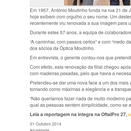
Em 1957, António Moutinho funda na rua 31 de Jan
hoje exibem com orgulho o seu nome. Um destes
recentemente viu renovada a sua imagem para u
Durante estes 57 anos, a equipa de colaborado
“A caminhar, com passos certos” e com “medo d
dos sócios da Óptica Moutinho.
Em entrevista, o gerente contou-nos que pretend
Com efeito, esta renovação da filial chegou apó
com madeiras pesadas, pelo que havia a necess
Pretendeu-se dar uma nova face a um dos mais a
tomando como máximas a elegância e a transpar
“Não queríamos fazer nada de muito moderno pa
qual as pessoas sentem simplicidade, como se 
Leia a reportagem na íntegra na OftalPro 27,
a
31 Outubro 2014
Atualidade