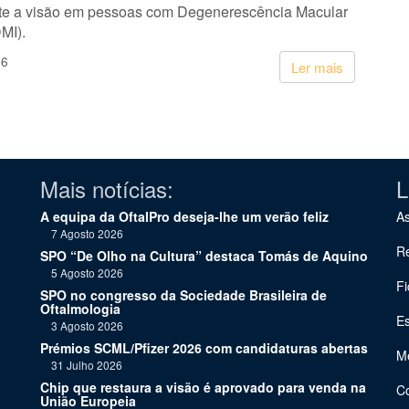
te a visão em pessoas com Degenerescência Macular
MI).
26
Ler mais
Mais notícias:
L
A equipa da OftalPro deseja-lhe um verão feliz
As
7 Agosto 2026
Re
SPO “De Olho na Cultura” destaca Tomás de Aquino
5 Agosto 2026
Fi
SPO no congresso da Sociedade Brasileira de
Oftalmologia
Es
3 Agosto 2026
Prémios SCML/Pfizer 2026 com candidaturas abertas
Me
31 Julho 2026
Chip que restaura a visão é aprovado para venda na
C
União Europeia