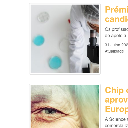
Prémi
candi
Os profissi
de apoio à
31 Julho 20
Atualidade
Chip 
aprov
Europ
A Science 
comercializ