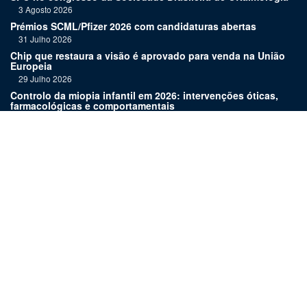
3 Agosto 2026
Prémios SCML/Pfizer 2026 com candidaturas abertas
31 Julho 2026
Chip que restaura a visão é aprovado para venda na União
Europeia
29 Julho 2026
Controlo da miopia infantil em 2026: intervenções óticas,
farmacológicas e comportamentais
27 Julho 2026
Joaquim Murta homenageado pelo legado na oftalmologia
24 Julho 2026
Nova terapia para Alzheimer vence Prémio Inovação
Bluepharma | UC
22 Julho 2026
Links:
Assinatura
Estatuto editorial
Revista
Media kit
Ficha técnica
Contactos