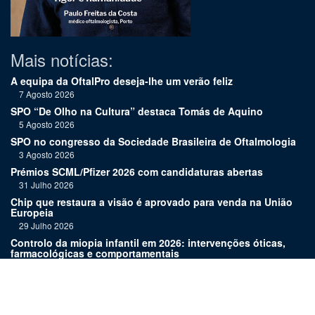
Mais notícias:
A equipa da OftalPro deseja-lhe um verão feliz
7 Agosto 2026
SPO “De Olho na Cultura” destaca Tomás de Aquino
5 Agosto 2026
SPO no congresso da Sociedade Brasileira de Oftalmologia
3 Agosto 2026
Prémios SCML/Pfizer 2026 com candidaturas abertas
31 Julho 2026
Chip que restaura a visão é aprovado para venda na União
Europeia
29 Julho 2026
Controlo da miopia infantil em 2026: intervenções óticas,
farmacológicas e comportamentais
27 Julho 2026
Joaquim Murta homenageado pelo legado na oftalmologia
24 Julho 2026
Nova terapia para Alzheimer vence Prémio Inovação