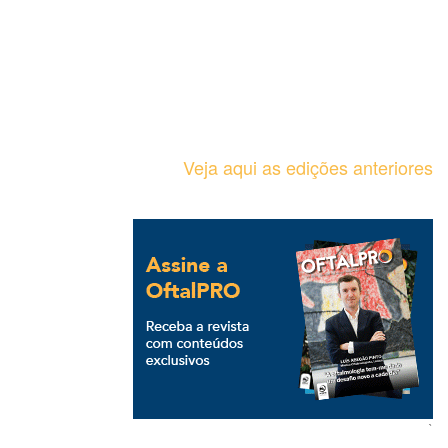
Veja aqui as edições anteriores
`