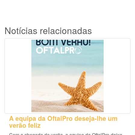
Notícias relacionadas
A equipa da OftalPro deseja-lhe um
verão feliz
Com a chegada do verão, a equipa da OftalPro deixa