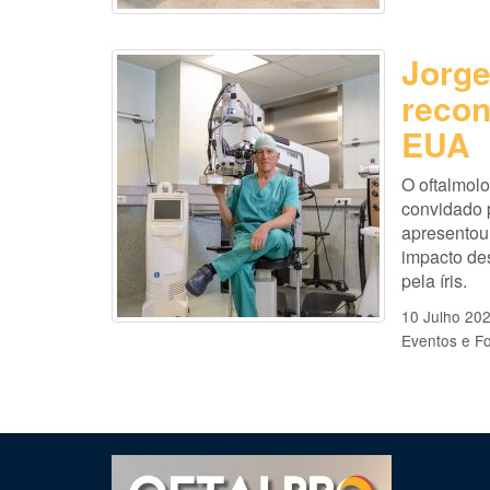
Jorge
recon
EUA
O oftalmolo
convidado p
apresentou
impacto de
pela íris.
10 Julho 20
Eventos e F