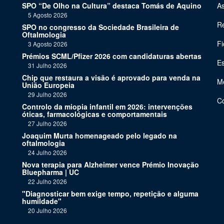
SPO “De Olho na Cultura” destaca Tomás de Aquino
As
5 Agosto 2026
Re
SPO no congresso da Sociedade Brasileira de
Oftalmologia
Fi
3 Agosto 2026
Prémios SCML/Pfizer 2026 com candidaturas abertas
Es
31 Julho 2026
Chip que restaura a visão é aprovado para venda na
Me
União Europeia
29 Julho 2026
C
Controlo da miopia infantil em 2026: intervenções
óticas, farmacológicas e comportamentais
27 Julho 2026
Joaquim Murta homenageado pelo legado na
oftalmologia
24 Julho 2026
Nova terapia para Alzheimer vence Prémio Inovação
Bluepharma | UC
22 Julho 2026
"Diagnosticar bem exige tempo, repetição e alguma
humildade"
20 Julho 2026