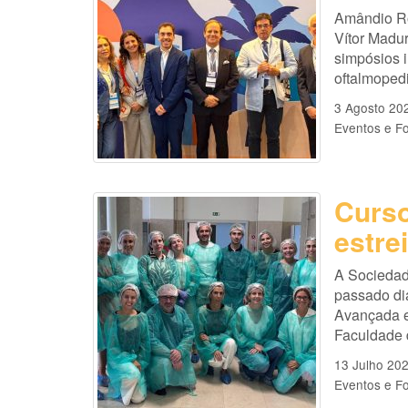
Amândio Ro
Vítor Madu
simpósios i
oftalmopedi
3 Agosto 20
Eventos e F
Curso
estre
A Sociedad
passado di
Avançada e
Faculdade 
13 Julho 20
Eventos e F