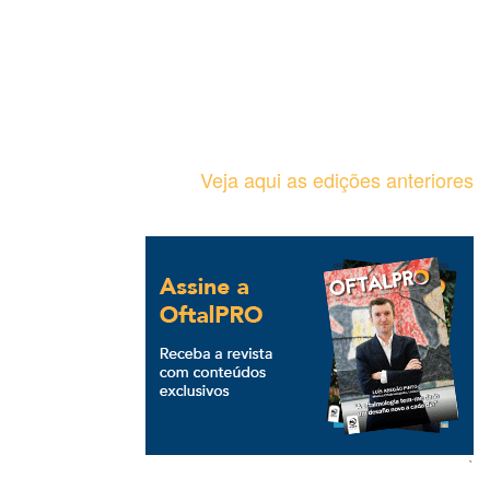
Veja aqui as edições anteriores
`