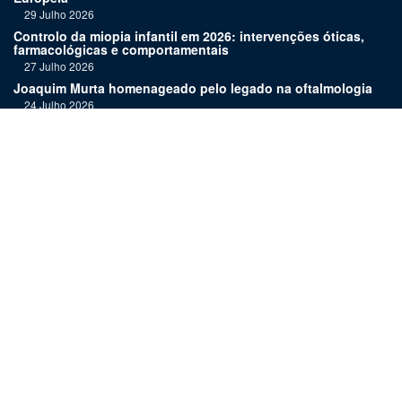
29 Julho 2026
Controlo da miopia infantil em 2026: intervenções óticas,
farmacológicas e comportamentais
27 Julho 2026
Joaquim Murta homenageado pelo legado na oftalmologia
24 Julho 2026
Nova terapia para Alzheimer vence Prémio Inovação
Bluepharma | UC
22 Julho 2026
"Diagnosticar bem exige tempo, repetição e alguma
humildade"
20 Julho 2026
Links:
Assinatura
Estatuto editorial
Revista
Media kit
Ficha técnica
Contactos
©
2026 OftalPro