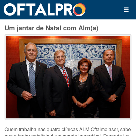
Um jantar de Natal com Alm(a)
Quem trabalha nas quatro clínicas ALM-Oftalmolaser, sabe
que o jantar natalício é um evento imperdível. Fazendo jus