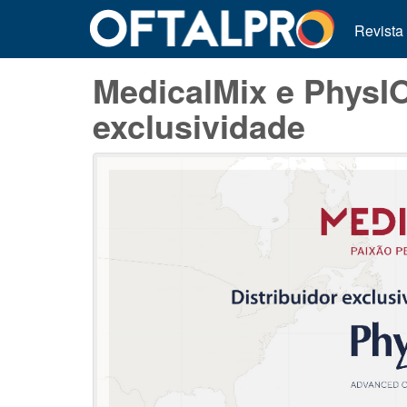
Revista
MedicalMix e PhysI
exclusividade