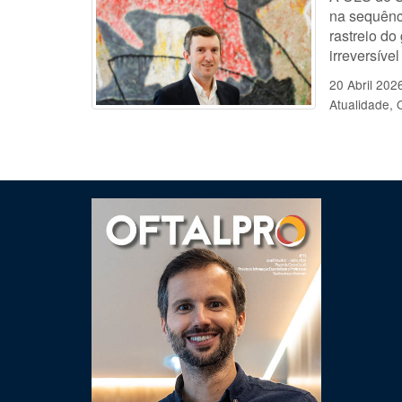
na sequênc
rastreio do
irreversível
20 Abril 202
Atualidade
Clique para ler