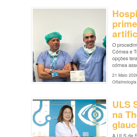
Hospi
prime
artifi
O procedim
Córnea e T
opções ter
córnea asso
21 Maio 202
Oftalmologia
ULS S
na Th
glau
A ULS de S