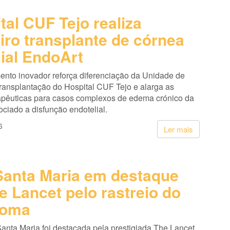
tal CUF Tejo realiza
iro transplante de córnea
cial EndoArt
ento inovador reforça diferenciação da Unidade de
ransplantação do Hospital CUF Tejo e alarga as
apêuticas para casos complexos de edema crónico da
ciado a disfunção endotelial.
6
Ler mais
anta Maria em destaque
e Lancet pelo rastreio do
coma
anta Maria foi destacada pela prestigiada The Lancet