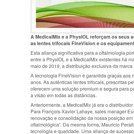
A MedicalMix e a PhysIOL reforçam os seus 
as lentes trifocais FineVision e os equipamen
Esta aliança significativa para a oftalmologia po
entre a PhysIOL e a MedicalMix existentes há mai
maio de 2019, a distribuição exclusiva da marca
A tecnologia FineVision é garantida graças aos 
anos. As autênticas lentes trifocais, prescritas 
oferecem uma solução premium e segura para pac
a visão em todas as distâncias.
Anteriormente, a MedicalMix já era o distribuido
Para François-Xavier Lahaye, sales manager Eu
renovação e consolidação da nossa posição em 
oftalmológica”. Da mesma forma, Mauricio Peralta
tecnologia e qualidade. Uma aliança de sucesso 