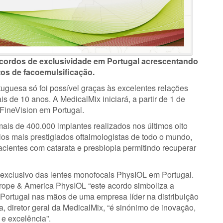
acordos de exclusividade em Portugal acrescentando
tos de facoemulsificação.
rtuguesa só foi possível graças às excelentes relações
s de 10 anos. A MedicalMix iniciará, a partir de 1 de
 FineVision em Portugal.
mais de 400.000 implantes realizados nos últimos oito
pelos mais prestigiados oftalmologistas de todo o mundo,
ientes com catarata e presbiopia permitindo recuperar
r exclusivo das lentes monofocais PhysIOL em Portugal.
rope & America PhysIOL “este acordo simboliza a
Portugal nas mãos de uma empresa líder na distribuição
, diretor geral da MedicalMix, “é sinónimo de inovação,
e excelência”.