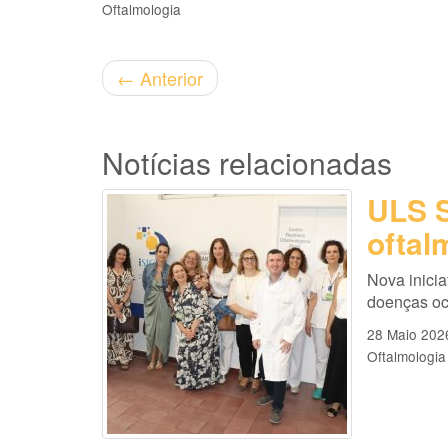
Oftalmologia
←
Anterior
Notícias relacionadas
ULS S
oftal
Nova inicia
doenças oc
28 Maio 202
Oftalmologia