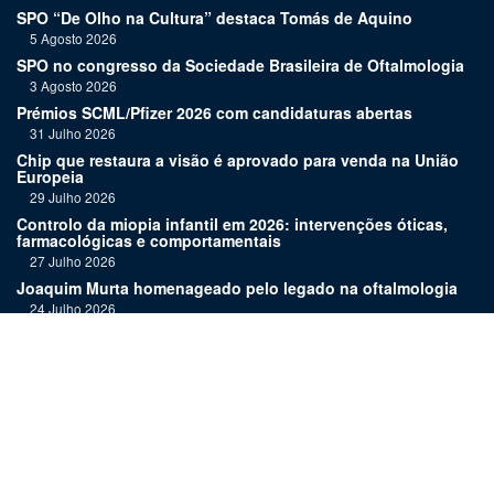
SPO “De Olho na Cultura” destaca Tomás de Aquino
5 Agosto 2026
SPO no congresso da Sociedade Brasileira de Oftalmologia
3 Agosto 2026
Prémios SCML/Pfizer 2026 com candidaturas abertas
31 Julho 2026
Chip que restaura a visão é aprovado para venda na União
Europeia
29 Julho 2026
Controlo da miopia infantil em 2026: intervenções óticas,
farmacológicas e comportamentais
27 Julho 2026
Joaquim Murta homenageado pelo legado na oftalmologia
24 Julho 2026
Nova terapia para Alzheimer vence Prémio Inovação
Bluepharma | UC
22 Julho 2026
"Diagnosticar bem exige tempo, repetição e alguma
humildade"
20 Julho 2026
Links: