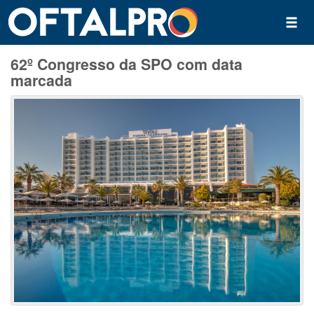
62º Congresso da SPO com data
marcada