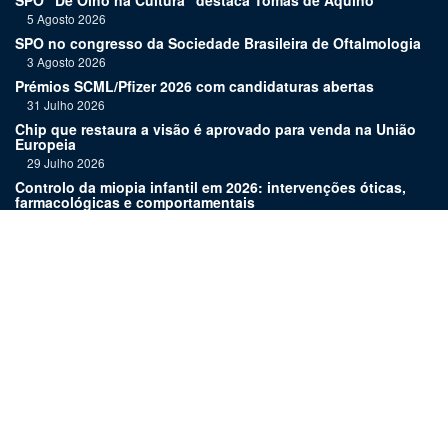
SPO “De Olho na Cultura” destaca Tomás de Aquino
5 Agosto 2026
SPO no congresso da Sociedade Brasileira de Oftalmologia
3 Agosto 2026
Prémios SCML/Pfizer 2026 com candidaturas abertas
31 Julho 2026
Chip que restaura a visão é aprovado para venda na União
Europeia
29 Julho 2026
Controlo da miopia infantil em 2026: intervenções óticas,
farmacológicas e comportamentais
27 Julho 2026
Joaquim Murta homenageado pelo legado na oftalmologia
24 Julho 2026
Nova terapia para Alzheimer vence Prémio Inovação
Bluepharma | UC
22 Julho 2026
Links:
Assinatura
Estatuto editorial
Revista
Media kit