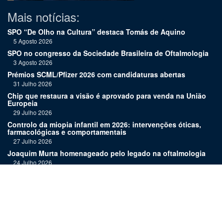
Mais notícias:
SPO “De Olho na Cultura” destaca Tomás de Aquino
5 Agosto 2026
SPO no congresso da Sociedade Brasileira de Oftalmologia
3 Agosto 2026
Prémios SCML/Pfizer 2026 com candidaturas abertas
31 Julho 2026
Chip que restaura a visão é aprovado para venda na União
Europeia
29 Julho 2026
Controlo da miopia infantil em 2026: intervenções óticas,
farmacológicas e comportamentais
27 Julho 2026
Joaquim Murta homenageado pelo legado na oftalmologia
24 Julho 2026
Nova terapia para Alzheimer vence Prémio Inovação
Bluepharma | UC
22 Julho 2026
"Diagnosticar bem exige tempo, repetição e alguma
humildade"
20 Julho 2026