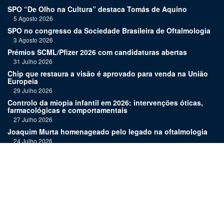
SPO “De Olho na Cultura” destaca Tomás de Aquino
5 Agosto 2026
SPO no congresso da Sociedade Brasileira de Oftalmologia
3 Agosto 2026
Prémios SCML/Pfizer 2026 com candidaturas abertas
31 Julho 2026
Chip que restaura a visão é aprovado para venda na União
Europeia
29 Julho 2026
Controlo da miopia infantil em 2026: intervenções óticas,
farmacológicas e comportamentais
27 Julho 2026
Joaquim Murta homenageado pelo legado na oftalmologia
24 Julho 2026
Nova terapia para Alzheimer vence Prémio Inovação
Bluepharma | UC
22 Julho 2026
"Diagnosticar bem exige tempo, repetição e alguma
humildade"
20 Julho 2026
Links: