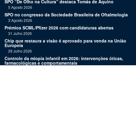
SPO “De Olho na Cultura” destaca Tomás de Aquino
5 Agosto 2026
SPO no congresso da Sociedade Brasileira de Oftalmologia
3 Agosto 2026
Prémios SCML/Pfizer 2026 com candidaturas abertas
31 Julho 2026
Chip que restaura a visão é aprovado para venda na União
Europeia
29 Julho 2026
Controlo da miopia infantil em 2026: intervenções óticas,
farmacológicas e comportamentais
27 Julho 2026
Joaquim Murta homenageado pelo legado na oftalmologia
24 Julho 2026
Nova terapia para Alzheimer vence Prémio Inovação
Bluepharma | UC
22 Julho 2026
Links:
Assinatura
Estatuto editorial
Revista
Media kit