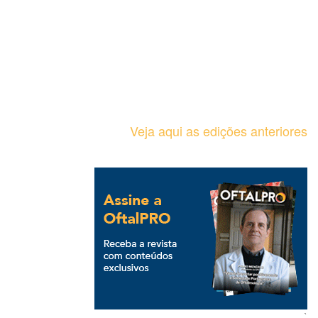
Veja aqui as edições anteriores
`